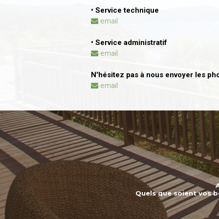
• Service technique
email
• Service administratif
email
N'hésitez pas à nous envoyer les pho
email
A
Quels que soient vos b