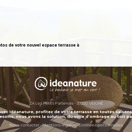
tos de votre nouvel espace terrasse à
ZA Les Petits Partenais - 37250 VEIGNÉ
vec Idéanature, profitez de votre terrasse en toutes saisons
esoins, nous avons la solution, du voile d’ombrage au toit p
Nous contacter
•
Mentions légales
•
Données personnelle
s